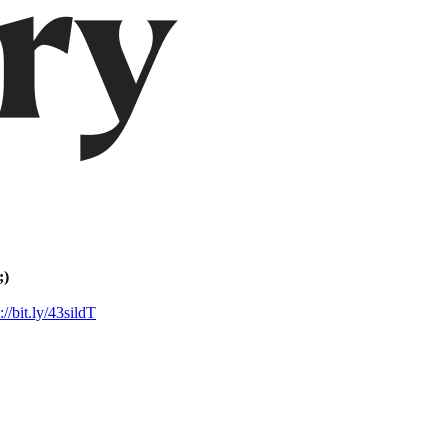
;)
://bit.ly/43sildT