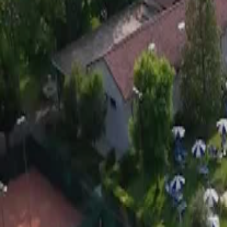
Subscribe
Trentatré Club e Cusèina
🧑‍🍳“QUANDO L’EMILIA SPOSA LA ROMAGNA”
🍝 Piatti cucina Emiliano-Romagnola
🍅Ingredienti Freschi e di Stagione
📍Carpi, MO
Puoi prenotare usando i link qui sotto o scrivendo a 329 9031123