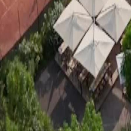
Events
Upcoming
(
0
)
Past
(
2
)