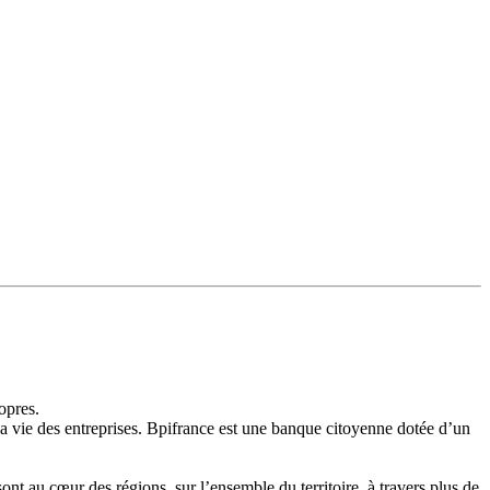
ropres.
a vie des entreprises. Bpifrance est une banque citoyenne dotée d’un
nt au cœur des régions, sur l’ensemble du territoire, à travers plus de