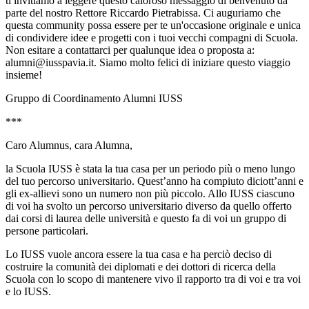
ti invitiamo a leggere questo caloroso messaggio di benvenuto da
parte del nostro Rettore Riccardo Pietrabissa. Ci auguriamo che
questa community possa essere per te un'occasione originale e unica
di condividere idee e progetti con i tuoi vecchi compagni di Scuola.
Non esitare a contattarci per qualunque idea o proposta a:
alumni@iusspavia.it. Siamo molto felici di iniziare questo viaggio
insieme!
Gruppo di Coordinamento Alumni IUSS
***
Caro Alumnus, cara Alumna,
la Scuola IUSS è stata la tua casa per un periodo più o meno lungo
del tuo percorso universitario. Quest’anno ha compiuto diciott’anni e
gli ex-allievi sono un numero non più piccolo. Allo IUSS ciascuno
di voi ha svolto un percorso universitario diverso da quello offerto
dai corsi di laurea delle università e questo fa di voi un gruppo di
persone particolari.
Lo IUSS vuole ancora essere la tua casa e ha perciò deciso di
costruire la comunità dei diplomati e dei dottori di ricerca della
Scuola con lo scopo di mantenere vivo il rapporto tra di voi e tra voi
e lo IUSS.