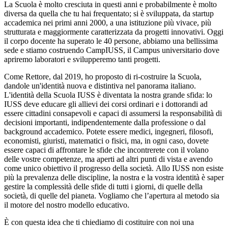
La Scuola è molto cresciuta in questi anni e probabilmente è molto
diversa da quella che tu hai frequentato; si è sviluppata, da startup
accademica nei primi anni 2000, a una istituzione più vivace, più
strutturata e maggiormente caratterizzata da progetti innovativi. Oggi
il corpo docente ha superato le 40 persone, abbiamo una bellissima
sede e stiamo costruendo CampIUSS, il Campus universitario dove
apriremo laboratori e svilupperemo tanti progetti.
Come Rettore, dal 2019, ho proposto di ri-costruire la Scuola,
dandole un'identità nuova e distintiva nel panorama italiano.
L'identità della Scuola IUSS è diventata la nostra grande sfida: lo
IUSS deve educare gli allievi dei corsi ordinari e i dottorandi ad
essere cittadini consapevoli e capaci di assumersi la responsabilità di
decisioni importanti, indipendentemente dalla professione o dal
background accademico. Potete essere medici, ingegneri, filosofi,
economisti, giuristi, matematici o fisici, ma, in ogni caso, dovete
essere capaci di affrontare le sfide che incontrerete con il volano
delle vostre competenze, ma aperti ad altri punti di vista e avendo
come unico obiettivo il progresso della società. Allo IUSS non esiste
più la prevalenza delle discipline, la nostra e la vostra identità è saper
gestire la complessità delle sfide di tutti i giorni, di quelle della
società, di quelle del pianeta. Vogliamo che l’apertura al metodo sia
il motore del nostro modello educativo.
È con questa idea che ti chiediamo di costituire con noi una