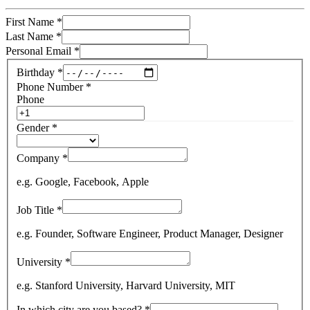
First Name
*
Last Name
*
Personal Email
*
Birthday
*
Phone Number
*
Phone
Gender
*
Company
*
e.g. Google, Facebook, Apple
Job Title
*
e.g. Founder, Software Engineer, Product Manager, Designer
University
*
e.g. Stanford University, Harvard University, MIT
In which city are you based?
*