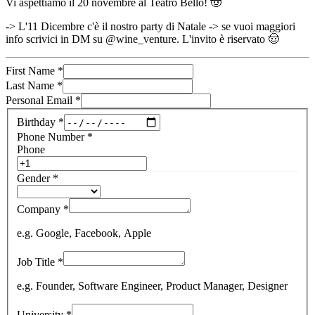
Vi aspettiamo il 20 novembre al Teatro Bello! 🤠
-> L'11 Dicembre c'è il nostro party di Natale -> se vuoi maggiori
info scrivici in DM su @wine_venture. L'invito è riservato 🤠
First Name
*
Last Name
*
Personal Email
*
Birthday
*
Phone Number
*
Phone
Gender
*
Company
*
e.g. Google, Facebook, Apple
Job Title
*
e.g. Founder, Software Engineer, Product Manager, Designer
University
*