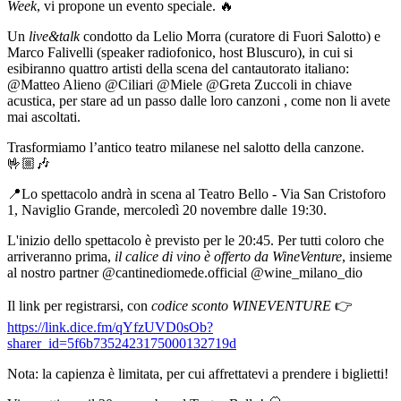
Week
, vi propone un evento speciale. 🔥
Un
live&talk
condotto da Lelio Morra (curatore di Fuori Salotto) e
Marco Falivelli (speaker radiofonico, host Bluscuro), in cui si
esibiranno quattro artisti della scena del cantautorato italiano:
@Matteo Alieno @Ciliari @Miele @Greta Zuccoli in chiave
acustica, per stare ad un passo dalle loro canzoni , come non li avete
mai ascoltati.
Trasformiamo l’antico teatro milanese nel salotto della canzone.
🤟🏼🎶
📍Lo spettacolo andrà in scena al Teatro Bello - Via San Cristoforo
1, Naviglio Grande, mercoledì 20 novembre dalle 19:30.
L'inizio dello spettacolo è previsto per le 20:45. Per tutti coloro che
arriveranno prima,
il calice di vino è offerto da WineVenture
, insieme
al nostro partner @cantinediomede.official @wine_milano_dio
Il link per registrarsi, con
codice sconto WINEVENTURE
👉
https://link.dice.fm/qYfzUVD0sOb?
sharer_id=5f6b7352423175000132719d
Nota: la capienza è limitata, per cui affrettatevi a prendere i biglietti!