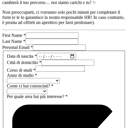
cambierà il tuo percorso… noi siamo carichi e tu? ✨
Non preoccuparti, ci vorranno solo pochi minuti per completare il
form (e te lo garantisce la nostra responsabile HR! In caso contrario,
è pronta ad offrirti un aperitivo per farsi perdonare).
First Name
*
Last Name
*
Personal Email
*
Data di nascita
*
Città di domicilio
*
Corso di studi
*
Anno di studio
*
Come ci hai conosciuti?
*
Per quale area hai più interesse?
*