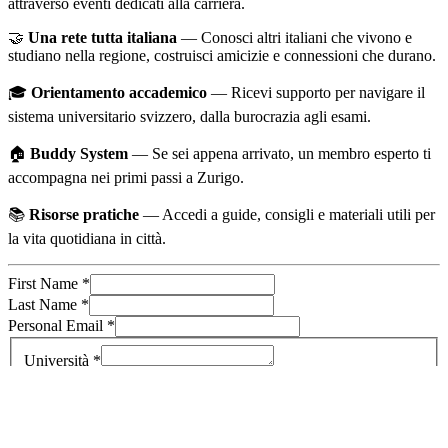
attraverso eventi dedicati alla carriera.
🤝
Una rete tutta italiana
— Conosci altri italiani che vivono e
studiano nella regione, costruisci amicizie e connessioni che durano.
🎓
Orientamento accademico
— Ricevi supporto per navigare il
sistema universitario svizzero, dalla burocrazia agli esami.
🏠
Buddy System
— Se sei appena arrivato, un membro esperto ti
accompagna nei primi passi a Zurigo.
📚
Risorse pratiche
— Accedi a guide, consigli e materiali utili per
la vita quotidiana in città.
First Name
*
Last Name
*
Personal Email
*
Università
*
LEGI number
*
Città di residenza
*
e.g. Zurich, New York, Losanna, Milano