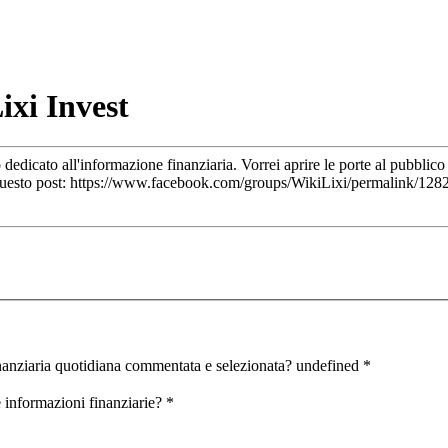
ixi Invest
dicato all'informazione finanziaria. Vorrei aprire le porte al pubblico 
 questo post: https://www.facebook.com/groups/WikiLixi/permalink/12
inanziaria quotidiana commentata e selezionata? undefined
*
 informazioni finanziarie?
*