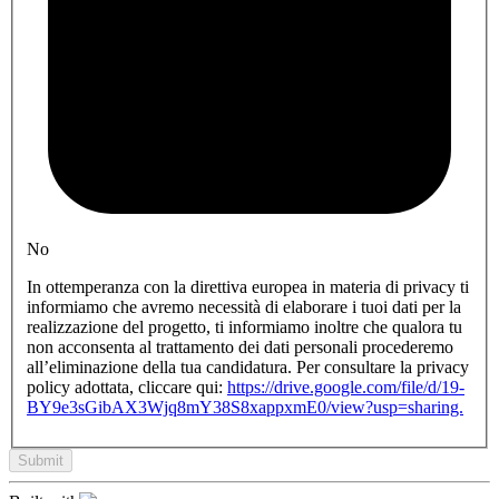
No
In ottemperanza con la direttiva europea in materia di privacy ti
informiamo che avremo necessità di elaborare i tuoi dati per la
realizzazione del progetto, ti informiamo inoltre che qualora tu
non acconsenta al trattamento dei dati personali procederemo
all’eliminazione della tua candidatura. Per consultare la privacy
policy adottata, cliccare qui:
https://drive.google.com/file/d/19-
BY9e3sGibAX3Wjq8mY38S8xappxmE0/view?usp=sharing.
Submit