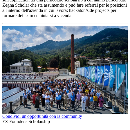
Zegna Scholar che sta assumendo e può fare referral per le posizioni
all'interno dell'azienda in cui lavora; hackaton/side projects per
formare dei team ed aiutarsi a vicenda
Condividi un'opportunità con la community
EZ Founder's Scholarship