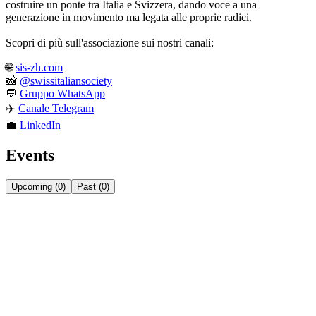
costruire un ponte tra Italia e Svizzera, dando voce a una
generazione in movimento ma legata alle proprie radici.
Scopri di più sull'associazione sui nostri canali:
🌐
sis-zh.com
📸
@swissitaliansociety
💬
Gruppo WhatsApp
✈️
Canale Telegram
💼
LinkedIn
Events
Upcoming
(
0
)
Past
(
0
)